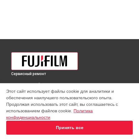
Сервисный ремонт
ВЫБЕРИ СВОЙ ГОРОД
Этот сайт использует файлы cookie для аналитики и
Диагностика объектива XF 100-400mm f/4.5-5.6 R LM OIS WR
обеспечения наилучшего пользовательского опыта.
Fujifilm в
Краснодаре
Продолжая использовать этот сайт, вы соглашаетесь с
Диагностика объектива XF 100-400mm f/4.5-5.6 R LM OIS WR
использованием файлов cookie.
Политика
Fujifilm в
Ростове-на-Дону
конфиденциальности
Диагностика объектива XF 100-400mm f/4.5-5.6 R LM OIS WR
Fujifilm в
Нижнем Новгороде
Принять все
Диагностика объектива XF 100-400mm f/4.5-5.6 R LM OIS WR
Fujifilm в
Новосибирске