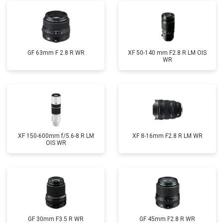
GF 63mm F 2.8 R WR
XF 50-140 mm F2.8 R LM OIS
WR
XF 150-600mm f/5.6-8 R LM
XF 8-16mm F2.8 R LM WR
OIS WR
GF 30mm F3.5 R WR
GF 45mm F2.8 R WR