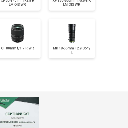
XF 50-140 mm F2.8 R
XF 150-600mm f/5.6-8 R
LM OIS WR
LM OIS WR
GF 80mm f/1.7 R WR
MK 18-55mm T2.9 Sony
E