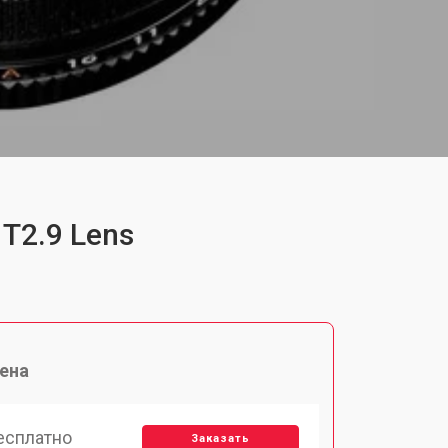
T2.9 Lens
ена
есплатно
Заказать