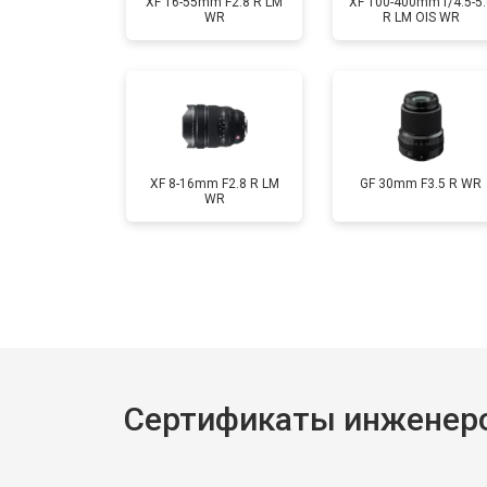
XF 16-55mm F2.8 R LM
XF 100-400mm f/4.5-5.
WR
R LM OIS WR
XF 8-16mm F2.8 R LM
GF 30mm F3.5 R WR
WR
Сертификаты инженеров