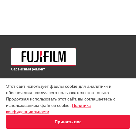
Сервисный ремонт
ВЫБЕРИ СВОЙ ГОРОД
Этот сайт использует файлы cookie для аналитики и
Восстановление узла фокусировки объектива MK 18-
обеспечения наилучшего пользовательского опыта.
55mm T2.9 Sony E Fujifilm в
Краснодаре
Продолжая использовать этот сайт, вы соглашаетесь с
Восстановление узла фокусировки объектива MK 18-
использованием файлов cookie.
Политика
55mm T2.9 Sony E Fujifilm в
Ростове-на-Дону
конфиденциальности
Восстановление узла фокусировки объектива MK 18-
55mm T2.9 Sony E Fujifilm в
Нижнем Новгороде
Принять все
Восстановление узла фокусировки объектива MK 18-
55mm T2.9 Sony E Fujifilm в
Новосибирске