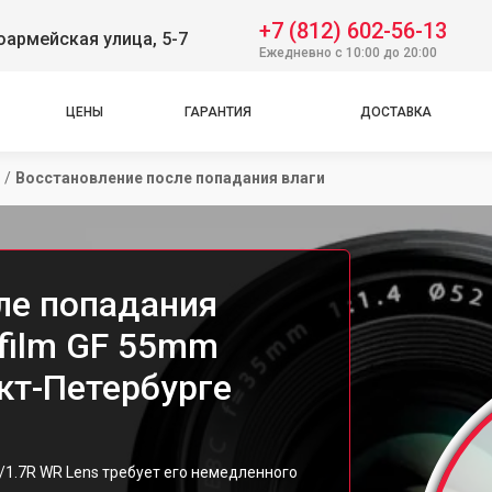
+7 (812) 602-56-13
оармейская улица, 5-7
Ежедневно с 10:00 до 20:00
ЦЕНЫ
ГАРАНТИЯ
ДОСТАВКА
/
Восстановление после попадания влаги
ле попадания
ifilm GF 55mm
нкт-Петербурге
f/1.7R WR Lens требует его немедленного