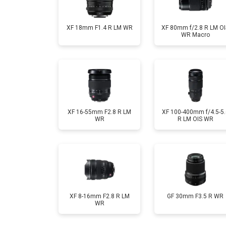
XF 18mm F1.4 R LM WR
XF 80mm f/2.8 R LM OI
WR Macro
XF 16-55mm F2.8 R LM
XF 100-400mm f/4.5-5.
WR
R LM OIS WR
XF 8-16mm F2.8 R LM
GF 30mm F3.5 R WR
WR