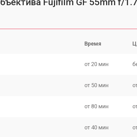
бъектива Fujifilm GF 55mm f/1.
Время
Ц
от 20 мин
б
от 50 мин
о
от 80 мин
о
от 40 мин
о