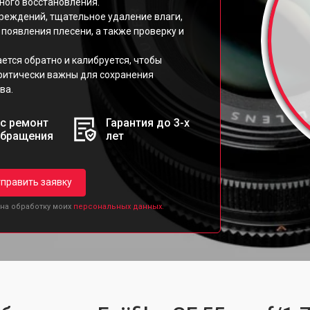
ного восстановления.
реждений, тщательное удаление влаги,
появления плесени, а также проверку и
ется обратно и калибруется, чтобы
критически важны для сохранения
ва.
с ремонт
Гарантия до 3-х
обращения
лет
править заявку
 на обработку моих
персональных данных.