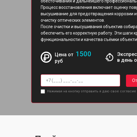
обесточивания и дальнейшего профессиональ
Процесс восстановления включает оценку пов
высушивание для предотвращения коррозии и 
очистку оптических элементов.
После очистки и высушивания объектив собира
обеспечить его корректную работу. Эти шаги 
функциональности и качества съёмки объекти
1500
Экспрес
Цена от
в день 
руб
От
Нажимая на кнопку отправить я даю свое согласие