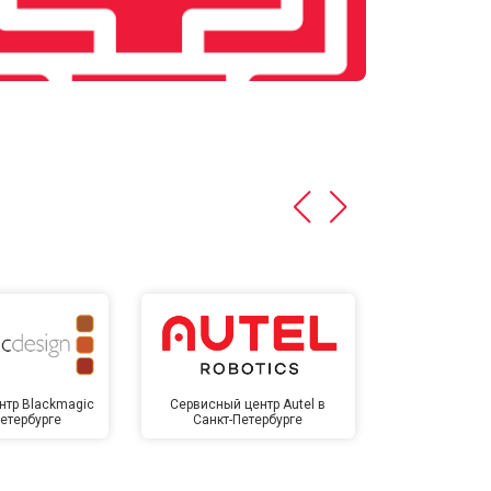
нтр Blackmagic
Сервисный центр Autel в
Сервисный 
Петербурге
Санкт-Петербурге
Санкт-П