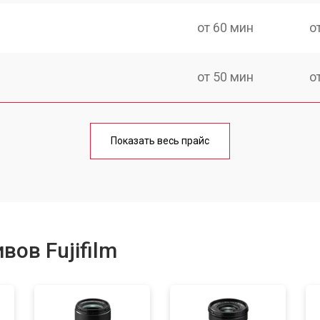
от 60 мин
о
от 50 мин
о
от 50 мин
о
Показать весь прайс
от 80 мин
о
от 40 мин
о
ов Fujifilm
лизатора
от 80 мин
о