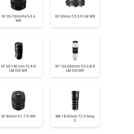
GF 35-70mmF4.5-5.6
GF 50mm f/3.5 R LM WR
WR
XF 50-140 mm F2.8 R
XF 150-600mm f/5.6-8 R
LM OIS WR
LM OIS WR
GF 80mm f/1.7 R WR
MK 18-55mm T2.9 Sony
E