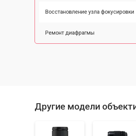
Восстановление узла фокусировки
Ремонт диафрагмы
Чистка от пыли
Юстировка
Замена байонета
Другие модели объектив
Ремонт шлейфа оптического стаби