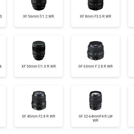
S
XF 56mm f/1.2 WR
XF 8mm F3.5 R WR
6
XF 50mm f/1.0 R WR
GF 63mm F 2.8 R WR
GF 45mm F2.8 R WR
GF 32-64mmF4 R LM
WR