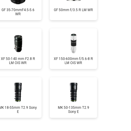
GF 35-70mmF4.5-5.6
GF 50mm f/3.5 R LM WR
WR
XF 50-140 mm F2.8 R
XF 150-600mm f/5.6-8 R
LM OIS WR
LM OIS WR
MK 18-55mm T2.9 Sony
MK 50-135mm T2.9
E
Sony E