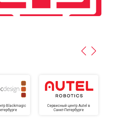
нтр Blackmagic
Сервисный центр Autel в
Сервисный 
Петербурге
Санкт-Петербурге
Санкт-П