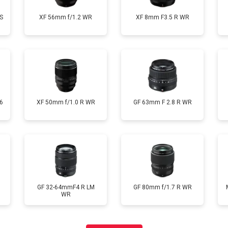
S
XF 56mm f/1.2 WR
XF 8mm F3.5 R WR
6
XF 50mm f/1.0 R WR
GF 63mm F 2.8 R WR
GF 32-64mmF4 R LM
GF 80mm f/1.7 R WR
WR