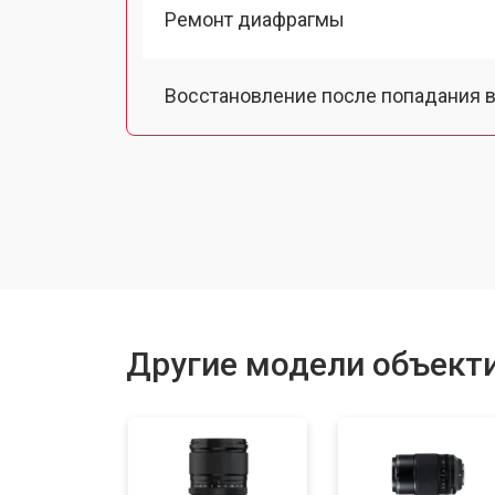
Ремонт диафрагмы
Восстановление после попадания в
Чистка от пыли
Юстировка
Замена байонета
Другие модели объектив
Ремонт шлейфа оптического стаби