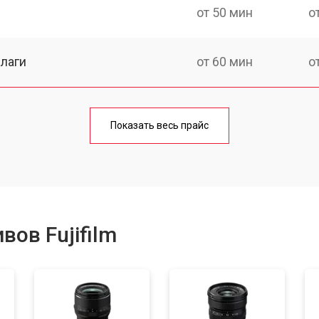
от 50 мин
о
лаги
от 60 мин
о
от 50 мин
о
Показать весь прайс
от 80 мин
о
от 40 мин
о
ов Fujifilm
лизатора
от 80 мин
о