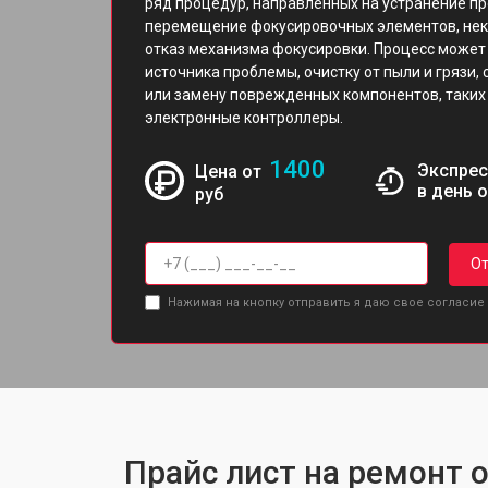
ряд процедур, направленных на устранение пр
перемещение фокусировочных элементов, неко
отказ механизма фокусировки. Процесс может
источника проблемы, очистку от пыли и грязи,
или замену поврежденных компонентов, таких 
электронные контроллеры.
1400
Экспрес
Цена от
в день 
руб
От
Нажимая на кнопку отправить я даю свое согласие
Прайс лист на ремонт о