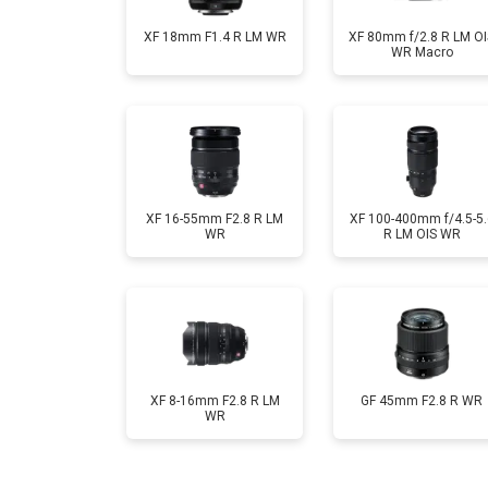
XF 18mm F1.4 R LM WR
XF 80mm f/2.8 R LM OI
WR Macro
XF 16-55mm F2.8 R LM
XF 100-400mm f/4.5-5.
WR
R LM OIS WR
XF 8-16mm F2.8 R LM
GF 45mm F2.8 R WR
WR