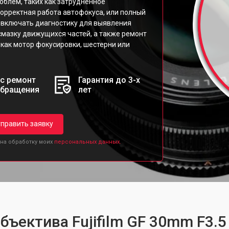
облем, таких как затрудненное
рректная работа автофокуса, или полный
 включать диагностику для выявления
 смазку движущихся частей, а также ремонт
как мотор фокусировки, шестерни или
с ремонт
Гарантия до 3-х
обращения
лет
править заявку
 на обработку моих
персональных данных.
бъектива Fujifilm GF 30mm F3.5