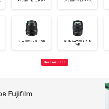
6
XF 50mm f/1.0 R WR
GF 63mm F 2.8 R WR
GF 45mm F2.8 R WR
GF 32-64mmF4 R LM
WR
 Fujifilm