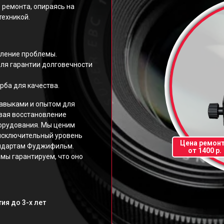
 ремонта, опираясь на
техникой.
еление проблемы.
ля гарантии долговечности
рба для качества.
авыками и опытом для
вая восстановление
орудования. Мы ценим
исключительный уровень
Цена ремон
андартам Фуджифильм.
от 1400 р.
мы гарантируем, что оно
ия до 3-х лет