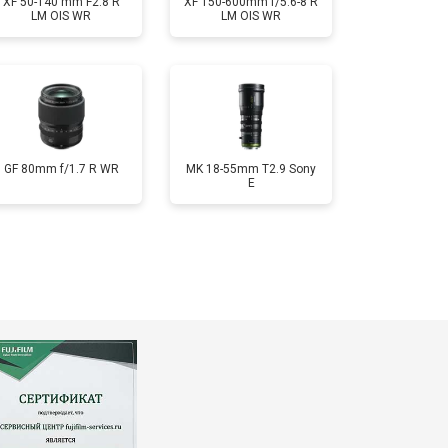
XF 50-140 mm F2.8 R
XF 150-600mm f/5.6-8 R
LM OIS WR
LM OIS WR
GF 80mm f/1.7 R WR
MK 18-55mm T2.9 Sony
E