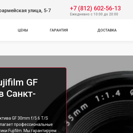
+7 (812) 602-56-13
оармейская улица, 5-7
Ежедневно с 10:00 до 20:00
ЦЕНЫ
ГАРАНТИЯ
ДОСТАВКА
jifilm GF
в Санкт-
ктива GF 30mm f/5.6 T/S
длагает профессиональные
ки Fujifilm. Мы гарантируем