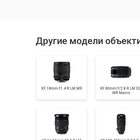
Чистка от пыли
Юстировка
Другие модели объектив
Замена байонета
Ремонт шлейфа оптического стаби
XF 18mm F1.4 R LM WR
XF 80mm f/2.8 R LM OI
WR Macro