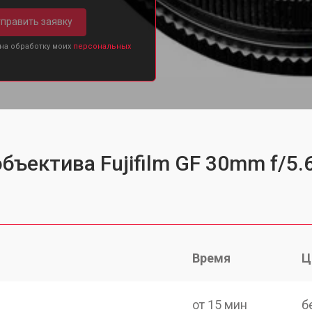
править заявку
 на обработку моих
персональных
бъектива Fujifilm GF 30mm f/5.6
Время
Ц
от 15 мин
б