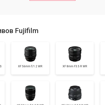
от 50 мин
о
от 80 мин
о
ов Fujifilm
от 40 мин
о
лизатора
от 80 мин
о
S
XF 56mm f/1.2 WR
XF 8mm F3.5 R WR