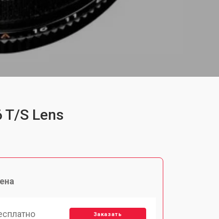
 T/S Lens
ена
есплатно
Заказать