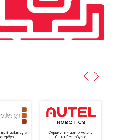
нтр Blackmagic
Сервисный центр Autel в
Сервисный 
Петербурге
Санкт-Петербурге
Санкт-П