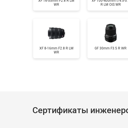
XF 16-55mm F2.8 R LM
XF 100-400mm f/4.5-5.
WR
R LM OIS WR
XF 8-16mm F2.8 R LM
GF 30mm F3.5 R WR
WR
Сертификаты инженеров