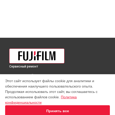
Сервисный ремонт
ВЫБЕРИ СВОЙ ГОРОД
Этот сайт использует файлы cookie для аналитики и
Восстановление узла фокусировки объектива GF 20-
обеспечения наилучшего пользовательского опыта.
35mmF4 R LM OIS WR Fujifilm в
Краснодаре
Продолжая использовать этот сайт, вы соглашаетесь с
Восстановление узла фокусировки объектива GF 20-
использованием файлов cookie.
Политика
35mmF4 R LM OIS WR Fujifilm в
Ростове-на-Дону
конфиденциальности
Восстановление узла фокусировки объектива GF 20-
35mmF4 R LM OIS WR Fujifilm в
Нижнем Новгороде
Принять все