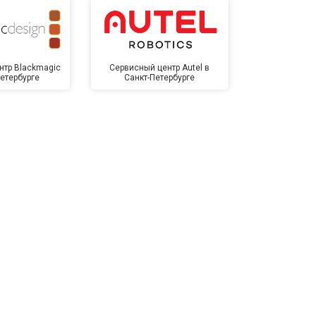
нтр Blackmagic
Сервисный центр Autel в
Сервисный 
Петербурге
Санкт-Петербурге
Санкт-П