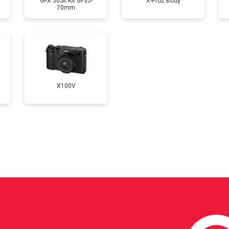
GFX 50SII Kit GF35-
X-Pro2 Body
70mm
от 100 мин
о
от 60 мин
о
X100V
?