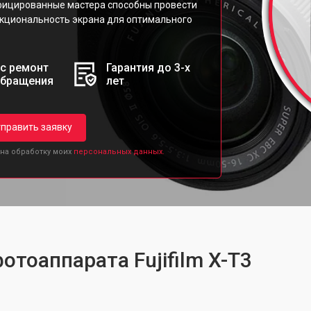
ифицированные мастера способны провести
кциональность экрана для оптимального
с ремонт
Гарантия до 3-х
обращения
лет
править заявку
 на обработку моих
персональных данных.
отоаппарата Fujifilm X-T3