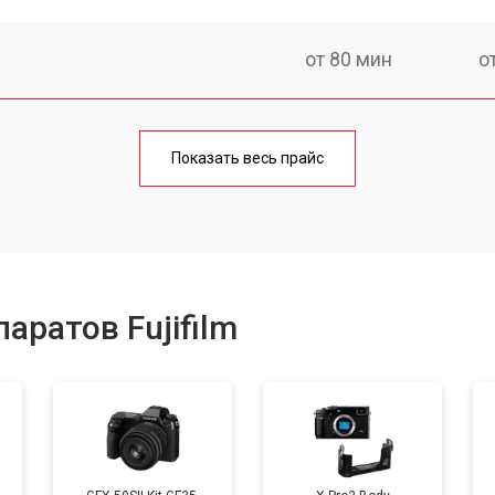
от 80 мин
о
от 50 мин
о
Показать весь прайс
от 100 мин
о
от 70 мин
о
аратов Fujifilm
от 80 мин
о
от 70 мин
о