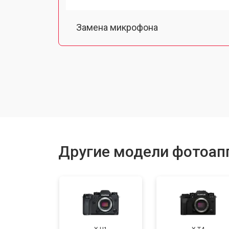
Замена микрофона
Замена кнопки включения
Замена байонета
Замена платы отсека карты памяти
Другие модели фотоапп
Замена затвора
Замена CCD/CMOS матрицы