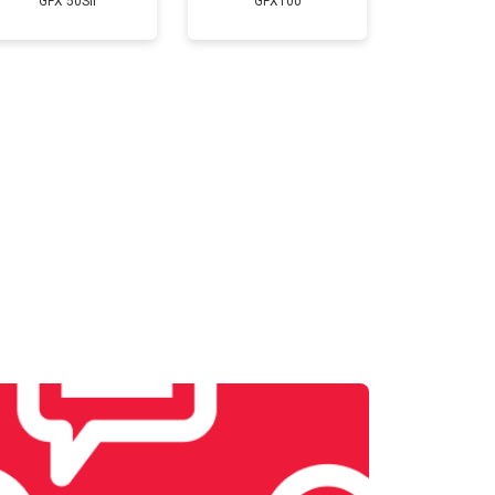
GFX 50SII
GFX100
т 3300 ₽
Заказать
т 3100 ₽
Заказать