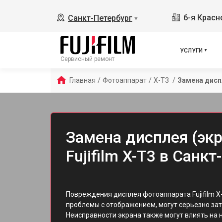
6-я Красн
Санкт-Петербург
▼
УСЛУГИ
Сервисный ремонт
Главная
/
Фотоаппарат
/
X-T3 
/
Замена дисп
Замена дисплея (эк
Fujifilm X-T3 в Санк
Повреждения дисплея фотоаппарата Fujifilm X
проблемы с отображением, могут серьезно зат
Неисправности экрана также могут влиять на 