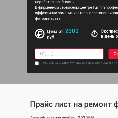
неработоспособность.
В фирменном сервисном центре Fujifilm проф
эффективно заменить затвор, восстанавливая
фотоаппарата.
2300
Экспрес
Цена от
в день 
руб
От
Нажимая на кнопку отправить я даю свое согласие
Прайс лист на ремонт ф
Дата обновления прайса: 17.07.2026