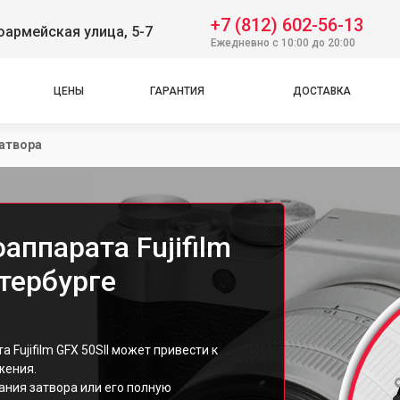
+7 (812) 602-56-13
оармейская улица, 5-7
Ежедневно с 10:00 до 20:00
ЦЕНЫ
ГАРАНТИЯ
ДОСТАВКА
атвора
аппарата Fujifilm
етербурге
Fujifilm GFX 50SII может привести к
жения.
ния затвора или его полную