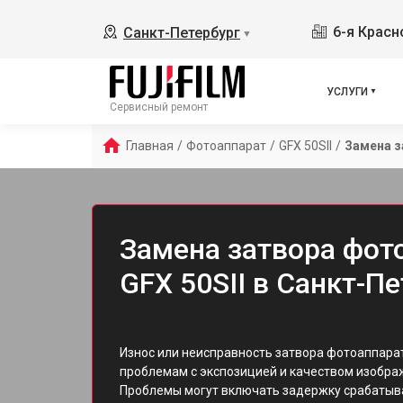
6-я Красн
Санкт-Петербург
▼
УСЛУГИ
Сервисный ремонт
Главная
/
Фотоаппарат
/
GFX 50SII
/
Замена з
Замена затвора фото
GFX 50SII в Санкт-П
Износ или неисправность затвора фотоаппарата 
проблемам с экспозицией и качеством изобра
Проблемы могут включать задержку срабатыва