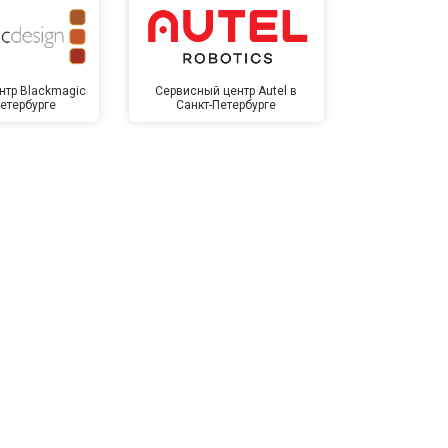
нтр Blackmagic
Сервисный центр Autel в
Сервисный 
Петербурге
Санкт-Петербурге
Санкт-П