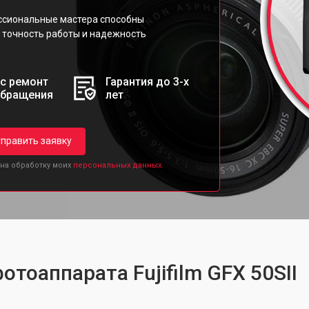
ессиональные мастера способны
 точность работы и надежность
с ремонт
Гарантия до 3-х
обращения
лет
править заявку
 на обработку моих
персональных данных.
отоаппарата Fujifilm GFX 50SII