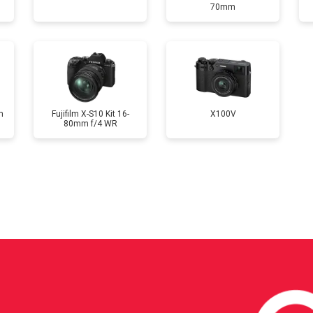
70mm
от 100 мин
о
от 60 мин
о
m
Fujifilm X-S10 Kit 16-
X100V
80mm f/4 WR
?