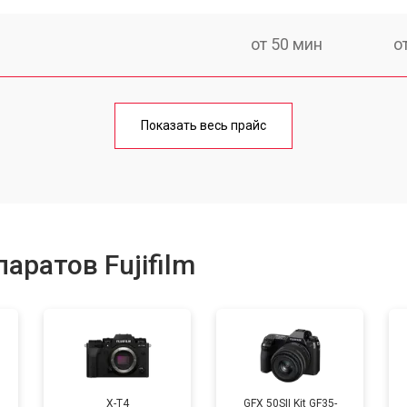
от 50 мин
о
от 80 мин
о
Показать весь прайс
от 50 мин
о
от 100 мин
о
аратов Fujifilm
от 70 мин
о
от 70 мин
о
X-T4
GFX 50SII Kit GF35-