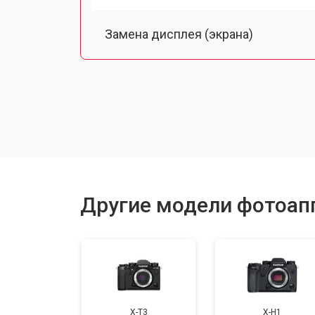
Замена дисплея (экрана)
Замена микрофона
Замена кнопки включения
Замена байонета
Другие модели фотоапп
Замена платы отсека карты памяти
Замена CCD/CMOS матрицы
X-T3
X-H1